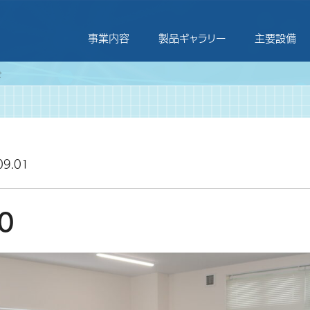
事業内容
製品ギャラリー
主要設備
せ
09.01
0