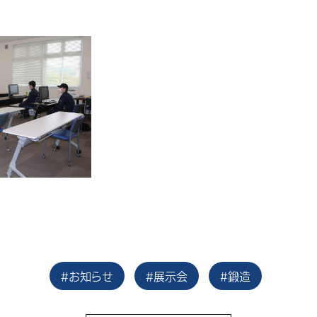
#お知らせ
#展示会
#鍛造