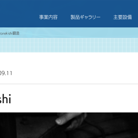
事業内容
製品ギャラリー
主要設備
zorekishi
鍛造
09.11
shi