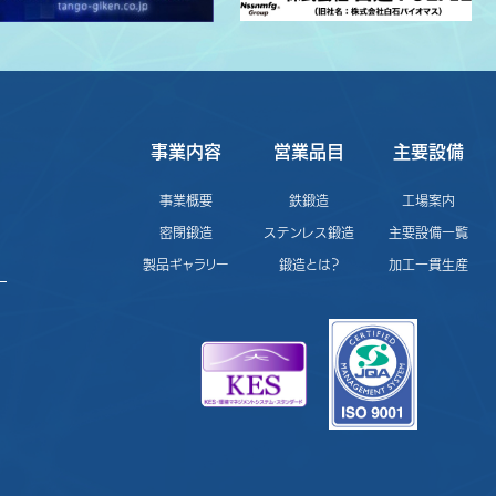
事業内容
営業品目
主要設備
事業概要
鉄鍛造
工場案内
密閉鍛造
ステンレス鍛造
主要設備一覧
製品ギャラリー
鍛造とは？
加工一貫生産