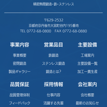
精密熱間鍛造・鉄・ステンレス
〒629-2532
京都府京丹後市大宮町谷内195番地
TEL 0772-68-0800
FAX 0772-68-0880
事業内容
営業品目
主要設備
事業概要
鉄鍛造
工場案内
密閉鍛造
ステンレス鍛造
主要設備一覧
製品ギャラリー
鍛造とは？
加工一貫生産
品質保証
採用情報
会社案内
品質管理体制
仕事内容
会社概要
フィードバック
活躍する先輩
最新のお知らせ