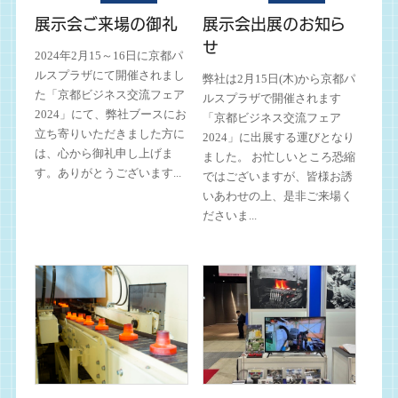
展示会ご来場の御礼
展示会出展のお知ら
せ
2024年2月15～16日に京都パ
ルスプラザにて開催されまし
弊社は2月15日(木)から京都パ
た「京都ビジネス交流フェア
ルスプラザで開催されます
2024」にて、弊社ブースにお
「京都ビジネス交流フェア
立ち寄りいただきました方に
2024」に出展する運びとなり
は、心から御礼申し上げま
ました。 お忙しいところ恐縮
す。ありがとうございます...
ではございますが、皆様お誘
いあわせの上、是非ご来場く
ださいま...