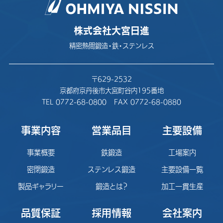
株式会社大宮日進
精密熱間鍛造・鉄・ステンレス
〒629-2532
京都府京丹後市大宮町谷内195番地
TEL 0772-68-0800
FAX 0772-68-0880
事業内容
営業品目
主要設備
事業概要
鉄鍛造
工場案内
密閉鍛造
ステンレス鍛造
主要設備一覧
製品ギャラリー
鍛造とは？
加工一貫生産
品質保証
採用情報
会社案内