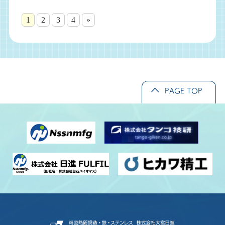
1
2
3
4
»
PAGE TOP