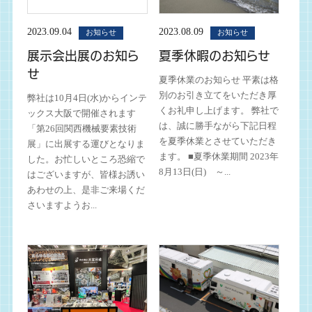
2023.09.04
2023.08.09
お知らせ
お知らせ
展示会出展のお知ら
夏季休暇のお知らせ
せ
夏季休業のお知らせ 平素は格
別のお引き立てをいただき厚
弊社は10月4日(水)からインテ
くお礼申し上げます。 弊社で
ックス大阪で開催されます
は、誠に勝手ながら下記日程
「第26回関西機械要素技術
を夏季休業とさせていただき
展」に出展する運びとなりま
ます。 ■夏季休業期間 2023年
した。お忙しいところ恐縮で
8月13日(日) ～...
はございますが、皆様お誘い
あわせの上、是非ご来場くだ
さいますようお...