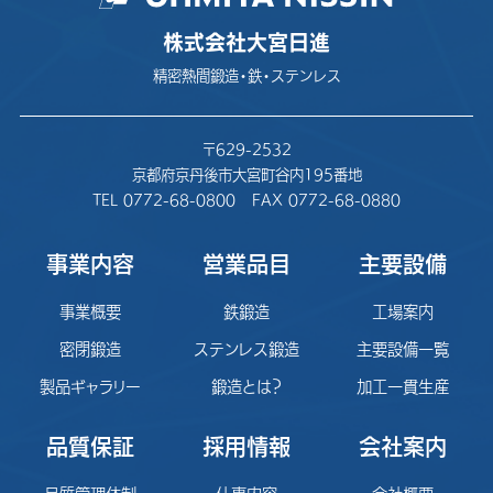
株式会社大宮日進
精密熱間鍛造・鉄・ステンレス
〒629-2532
京都府京丹後市大宮町谷内195番地
TEL 0772-68-0800
FAX 0772-68-0880
事業内容
営業品目
主要設備
事業概要
鉄鍛造
工場案内
密閉鍛造
ステンレス鍛造
主要設備一覧
製品ギャラリー
鍛造とは？
加工一貫生産
品質保証
採用情報
会社案内